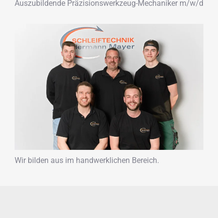
Auszubildende Präzisionswerkzeug-Mechaniker m/w/d
Wir bilden aus im handwerklichen Bereich.